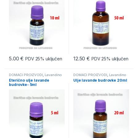
5.00
€
12.50
€
PDV 25% uključen
PDV 25% uključen
DOMAĆI PROIZVODI
,
Lavandino
DOMAĆI PROIZVODI
,
Lavandino
ulje
,
Ludbreška ulja
,
Proizvodi sa
ulje
,
Ludbreška ulja
,
Proizvodi sa
Eterično ulje lavande
Ulje lavande budrovke 20ml
Lavandom
Lavandom
budrovke- 5ml