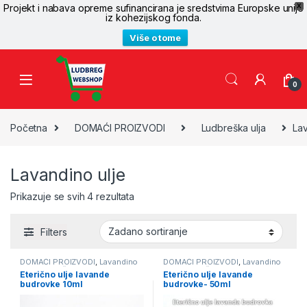
Projekt i nabava opreme sufinancirana je sredstvima Europske unije
X
iz kohezijskog fonda.
Više o tome
Skip to navigation
Skip to content
0
Početna
DOMAĆI PROIZVODI
Ludbreška ulja
Lav
Lavandino ulje
Prikazuje se svih 4 rezultata
Filters
DOMAĆI PROIZVODI
,
Lavandino
DOMAĆI PROIZVODI
,
Lavandino
ulje
,
Ludbreška ulja
,
Proizvodi sa
ulje
,
Ludbreška ulja
,
Proizvodi sa
Eterično ulje lavande
Eterično ulje lavande
Lavandom
Lavandom
budrovke 10ml
budrovke- 50ml