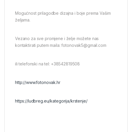
Mogućnost prilagodbe dizajna i boje prema Vašim
željama.
Vezano za sve promjene i želje možete nas
kontaktirati putem maila:
fotonovak5@gmail.com
ili telefonski na tel: +38542819508
http://www.fotonovak.hr
https://ludbreg.eu/kategorija/krstenje/