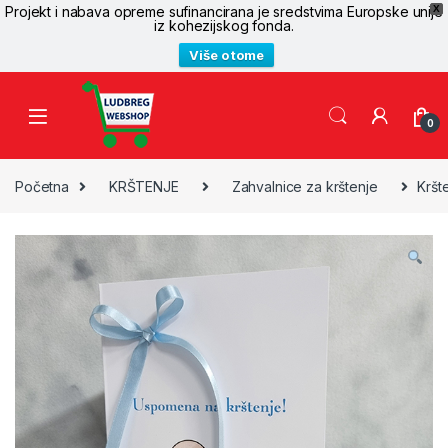
Projekt i nabava opreme sufinancirana je sredstvima Europske unije
X
iz kohezijskog fonda.
Više o tome
Skip to navigation
Skip to content
0
Početna
KRŠTENJE
Zahvalnice za krštenje
Kršt