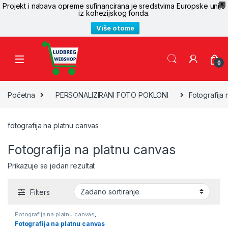
Projekt i nabava opreme sufinancirana je sredstvima Europske unije
X
iz kohezijskog fonda.
Više o tome
Skip to navigation
Skip to content
0
Početna
PERSONALIZIRANI FOTO POKLONI
Fotografija
fotografija na platnu canvas
Fotografija na platnu canvas
Prikazuje se jedan rezultat
Filters
Fotografija na platnu canvas
,
PERSONALIZIRANI FOTO
Fotografija na platnu canvas
POKLONI