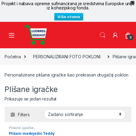
Projekt i nabava opreme sufinancirana je sredstvima Europske unije
X
iz kohezijskog fonda.
Više o tome
Skip to navigation
Skip to content
0
Početna
PERSONALIZIRANI FOTO POKLONI
Plišane igr
Personalizirane plišane igračke kao prekrasan drugačiji poklon
Plišane igračke
Prikazuje se jedan rezultat
Filters
Plišane igračke
,
PERSONALIZIRANI FOTO
Plišani medvjedić Teddy
POKLONI