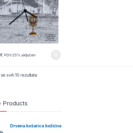
0
€
PDV 25% uključen
 se svih 10 rezultata
e Products
Drvena košarica božićna