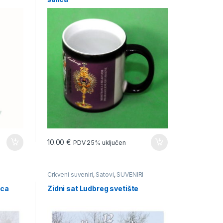
10.00
€
PDV 25% uključen
Crkveni suveniri
,
Satovi
,
SUVENIRI
nca
Zidni sat Ludbreg svetište