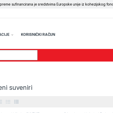
opreme sufinancirana je sredstvima Europske unije iz kohezijskog fon
ACIJE
KORISNIČKI RAČUN
r:
ni suveniri