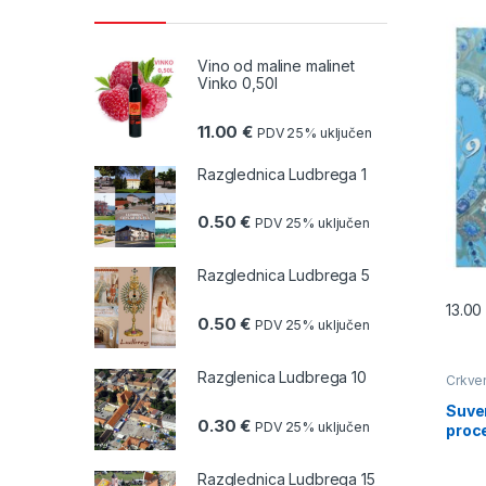
Vino od maline malinet
Vinko 0,50l
11.00
€
PDV 25% uključen
Razglednica Ludbrega 1
0.50
€
PDV 25% uključen
Razglednica Ludbrega 5
13.0
0.50
€
PDV 25% uključen
Razglenica Ludbrega 10
Crkven
Suven
0.30
€
PDV 25% uključen
proc
Razglednica Ludbrega 15