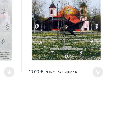
13.00
€
PDV 25% uključen