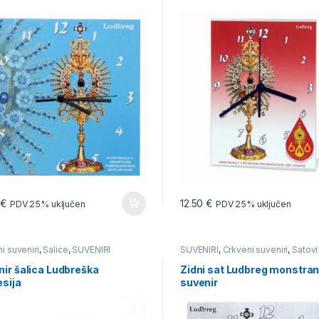
0
€
12.50
€
PDV 25% uključen
PDV 25% uključen
i suveniri
,
Šalice
,
SUVENIRI
SUVENIRI
,
Crkveni suveniri
,
Satovi
ir šalica Ludbreška
Zidni sat Ludbreg monstra
esija
suvenir