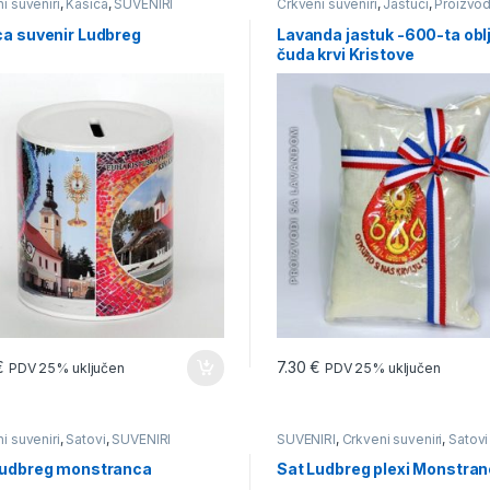
i suveniri
,
Kasica
,
SUVENIRI
Crkveni suveniri
,
Jastuci
,
Proizvod
Lavandom
,
SUVENIRI
ca suvenir Ludbreg
Lavanda jastuk -600-ta obl
čuda krvi Kristove
€
7.30
€
PDV 25% uključen
PDV 25% uključen
i suveniri
,
Satovi
,
SUVENIRI
SUVENIRI
,
Crkveni suveniri
,
Satovi
Ludbreg monstranca
Sat Ludbreg plexi Monstra