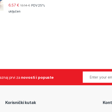
6.57
€
13.14
€
PDV 25%
uključen
 saznaj prvi za
novosti i popuste
Korisnički kutak
Kont