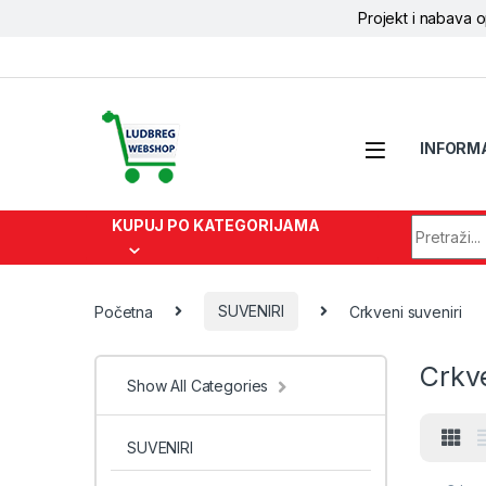
Projekt i nabava 
Skip to navigation
Skip to content
INFORM
Search fo
KUPUJ PO KATEGORIJAMA
Početna
SUVENIRI
Crkveni suveniri
Crkve
Show All Categories
SUVENIRI