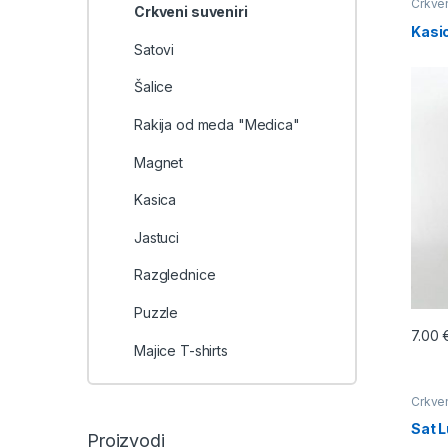
Crkven
Crkveni suveniri
Kasi
Satovi
Šalice
Rakija od meda "Medica"
Magnet
Kasica
Jastuci
Razglednice
Puzzle
7.00
Majice T-shirts
Crkven
Sat 
Proizvodi