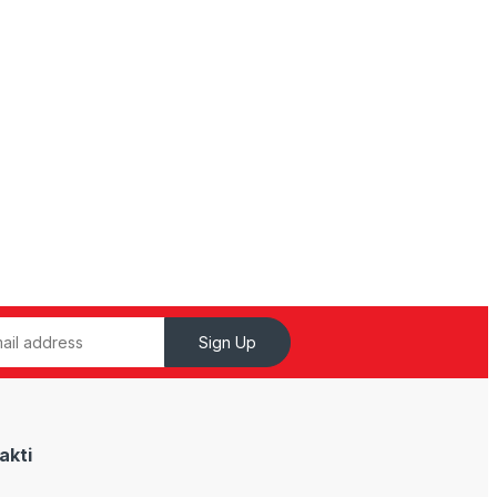
Sign Up
akti