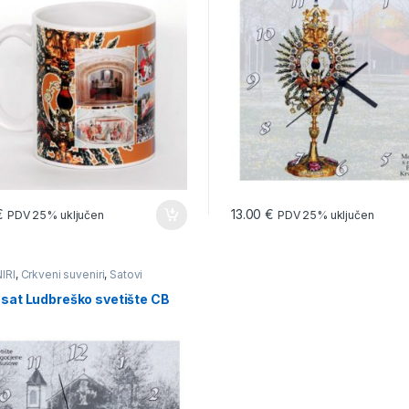
€
13.00
€
PDV 25% uključen
PDV 25% uključen
IRI
,
Crkveni suveniri
,
Satovi
 sat Ludbreško svetište CB