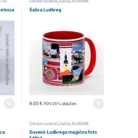
i sa
Crkveni suveniri
,
Šalice
,
SUVENIRI
jetnica
Šalica Ludbreg
9.00
€
PDV 25% uključen
Crkveni suveniri
,
Šalice
,
SUVENIRI
nca
Suvenir Ludbrega magična foto
šalica