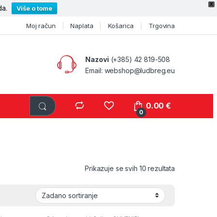
X
da.
Više o tome
Moj račun
Naplata
Košarica
Trgovina
Nazovi
(+385) 42 819-508
Email:
webshop@ludbreg.eu
0.00
€
0
Prikazuje se svih 10 rezultata