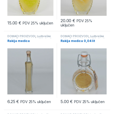
20.00
€
PDV 25%
15.00
€
PDV 25% uključen
uključen
DOMAĆI PROIZVODI
,
Ludbreške
DOMAĆI PROIZVODI
,
Ludbreške
rakije
,
Rakija od meda "Medica"
,
rakije
,
Rakija od meda "Medica"
,
Rakija medica
Rakija medica 0,04 lit
SUVENIRI
SUVENIRI
6.25
€
5.00
€
PDV 25% uključen
PDV 25% uključen