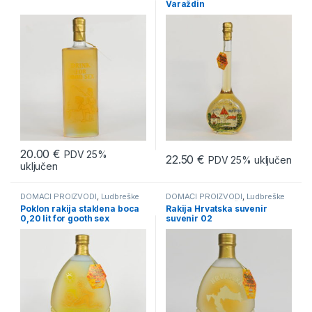
Varaždin
SUVENIRI
,
Suveniri sa mednom
rakijom
rakijom
20.00
€
PDV 25%
22.50
€
PDV 25% uključen
uključen
DOMAĆI PROIZVODI
,
Ludbreške
DOMAĆI PROIZVODI
,
Ludbreške
rakije
,
PRIGODNI POKLONI
,
rakije
,
Prigodni božićni pokloni
,
Poklon rakija staklena boca
Rakija Hrvatska suvenir
Rakija od meda "Medica"
,
PRIGODNI POKLONI
,
Rakija od
0,20 lit for gooth sex
suvenir 02
SUVENIRI
,
Suveniri sa mednom
meda "Medica"
,
SUVENIRI
,
rakijom
Suveniri sa mednom rakijom