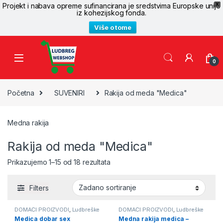
Projekt i nabava opreme sufinancirana je sredstvima Europske unije
X
iz kohezijskog fonda.
Više o tome
Skip to navigation
Skip to content
0
Početna
SUVENIRI
Rakija od meda "Medica"
Medna rakija
Rakija od meda "Medica"
Prikazujemo 1–15 od 18 rezultata
Filters
DOMAĆI PROIZVODI
,
Ludbreške
DOMAĆI PROIZVODI
,
Ludbreške
rakije
,
PRIGODNI POKLONI
,
rakije
,
Rakija od meda "Medica"
,
Medica dobar sex
Medna rakija medica –
Rakija od meda "Medica"
,
SUVENIRI
,
Suveniri sa mednom