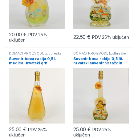
20.00
€
PDV 25%
22.50
€
PDV 25% uključen
uključen
DOMAĆI PROIZVODI
,
Ludbreške
DOMAĆI PROIZVODI
,
Ludbreške
rakije
,
Rakija od meda "Medica"
,
rakije
,
Rakija od meda "Medica"
,
Suvenir boca rakija 0,5 L
Suvenir boca rakije 0,5 lit.
SUVENIRI
,
Suveniri sa mednom
SUVENIRI
,
Suveniri sa mednom
medica Hrvatski grb
hrvatski suvenir Varaždin
rakijom
rakijom
25.00
€
25.00
€
PDV 25%
PDV 25%
uključen
uključen