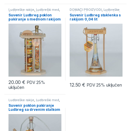
Ludbreške rakije
,
Ludbreški med
,
DOMAĆI PROIZVODI
,
Ludbreške
Rakija od meda "Medica"
,
rakije
,
Rakija od meda "Medica"
,
Suvenir Ludbreg poklon
Suvenir Ludbreg staklenka s
SUVENIRI
SUVENIRI
pakiranje s mednom rakijom
rakijom 0,04 lit
20.00
€
PDV 25%
12.50
€
PDV 25% uključen
uključen
Ludbreške rakije
,
Ludbreški med
,
Rakija od meda "Medica"
,
Suvenir poklon pakiranje
SUVENIRI
Ludbreg sa drvenim stalkom