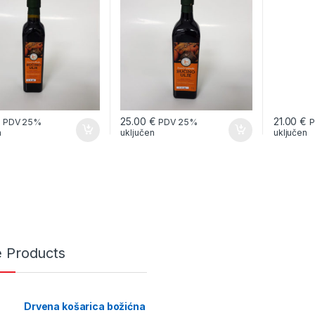
€
25.00
€
21.00
€
PDV 25%
PDV 25%
P
n
uključen
uključen
e Products
Drvena košarica božićna