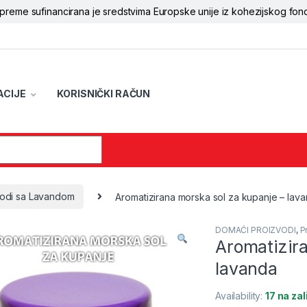
opreme sufinancirana je sredstvima Europske unije iz kohezijskog fon
ACIJE
KORISNIČKI RAČUN
r:
vodi sa Lavandom
Aromatizirana morska sol za kupanje – lav
DOMAĆI PROIZVODI
,
P
Aromatizir
lavanda
Availability:
17 na zal