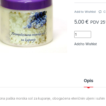
Add to Wishlist
C
5.00
€
PDV 25
Aromatizirana mors
Add to Wishlist
Opis
pna paška morska sol za kupanje, obogaćena eteričnim uljem i suhim 