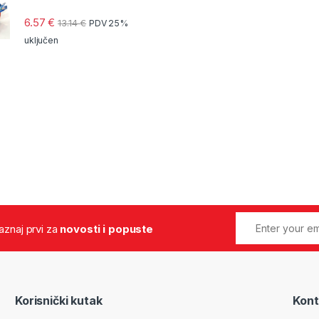
6.57
€
13.14
€
PDV 25%
uključen
 saznaj prvi za
novosti i popuste
Korisnički kutak
Kont