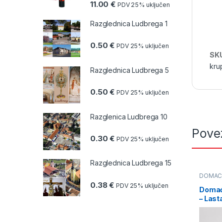
11.00
€
PDV 25% uključen
Razglednica Ludbrega 1
0.50
€
PDV 25% uključen
SK
kru
Razglednica Ludbrega 5
0.50
€
PDV 25% uključen
Razglenica Ludbrega 10
Pove
0.30
€
PDV 25% uključen
Razglednica Ludbrega 15
DOMAĆI
ulja
,
Buč
0.38
€
PDV 25% uključen
Domaće
– Last