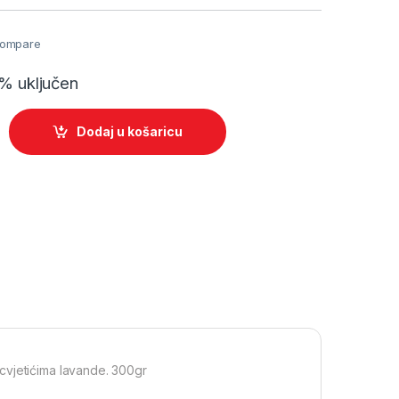
ompare
% uključen
ka sol za kupanje - lavanda quantity
Dodaj u košaricu
cvjetićima lavande. 300gr