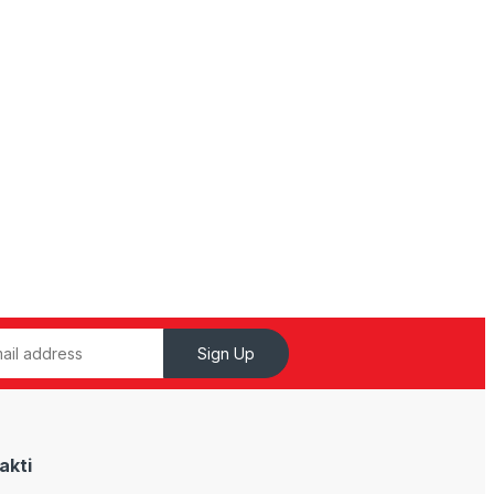
Sign Up
akti