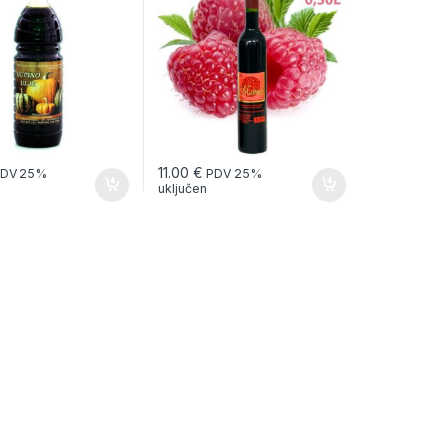
11.00
€
DV 25%
PDV 25%
uključen