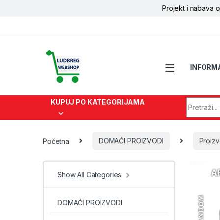
Projekt i nabava 
Skip to navigation
Skip to content
INFORM
Search fo
KUPUJ PO KATEGORIJAMA
Početna
DOMAĆI PROIZVODI
Proiz
Show All Categories
DOMAĆI PROIZVODI