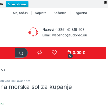
X
da.
Više o tome
Moj račun
Naplata
Košarica
Trgovina
Nazovi
(+385) 42 819-508
Email:
webshop@ludbreg.eu
0.00
€
0
anda
roizvodi sa Lavandom
ana morska sol za kupanje –
ihi