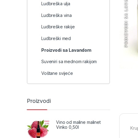
Ludbreška ulja
Ludbreška vina
Ludbreške rakije
Ludbreški med
Proizvodi sa Lavandom
Suveniri sa mednom rakijom
Voštane svijeće
Proizvodi
Vino od maline malinet
Vinko 0,50l
Kru