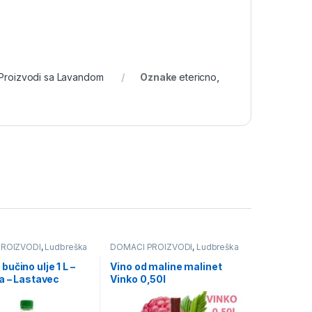
Proizvodi sa Lavandom
Oznake
etericno
,
ROIZVODI
,
Ludbreška
DOMAĆI PROIZVODI
,
Ludbreška
o ulje - Lastavec
vina
,
Vinko
učino ulje 1 L –
Vino od maline malinet
a – Lastavec
Vinko 0,50l