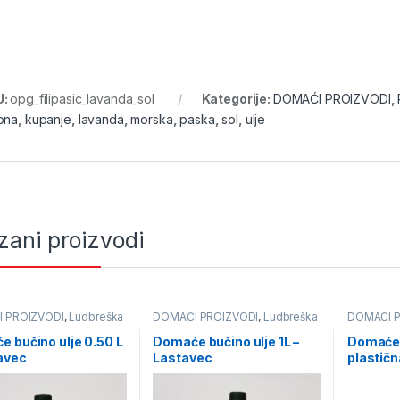
U:
opg_filipasic_lavanda_sol
Kategorije:
DOMAĆI PROIZVODI
,
pna
,
kupanje
,
lavanda
,
morska
,
paska
,
sol
,
ulje
zani proizvodi
 PROIZVODI
,
Ludbreška
DOMAĆI PROIZVODI
,
Ludbreška
DOMAĆI P
ino ulje - Lastavec
ulja
,
Bučino ulje - Lastavec
ulja
,
Bučin
 bučino ulje 0.50 L
Domaće bučino ulje 1L –
Domaće b
avec
Lastavec
plastičn