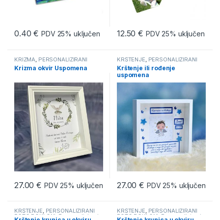
0.40
€
12.50
€
PDV 25% uključen
PDV 25% uključen
KRIZMA
,
PERSONALIZIRANI
KRŠTENJE
,
PERSONALIZIRANI
FOTO POKLONI
,
Personalizirani
FOTO POKLONI
,
Personalizirani
Krizma okvir Uspomena
Krštenje ili rođenje
okviri
okviri
,
Pokloni za krštenje
,
uspomena
Zahvalnice za krštenje
27.00
€
27.00
€
PDV 25% uključen
PDV 25% uključen
KRŠTENJE
,
PERSONALIZIRANI
KRŠTENJE
,
PERSONALIZIRANI
FOTO POKLONI
,
Personalizirani
FOTO POKLONI
,
Personalizirani
Krštenje krunica u okviru
Krštenje krunica u okviru