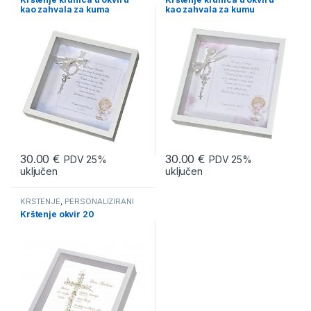
okviri
,
Pokloni za krštenje
okviri
,
Pokloni za krštenje
kao zahvala za kuma
kao zahvala za kumu
30.00
€
30.00
€
PDV 25%
PDV 25%
uključen
uključen
KRŠTENJE
,
PERSONALIZIRANI
FOTO POKLONI
,
Personalizirani
Krštenje okvir 20
okviri
,
Pokloni za krštenje