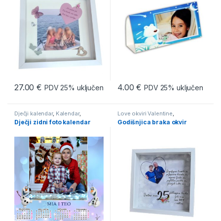
27.00
€
4.00
€
PDV 25% uključen
PDV 25% uključen
Dječji kalendar
,
Kalendar
,
Love okviri Valentine
,
Kalendari
PERSONALIZIRANI FOTO
Dječji zidni foto kalendar
Godišnjica braka okvir
POKLONI
,
Personalizirani okviri