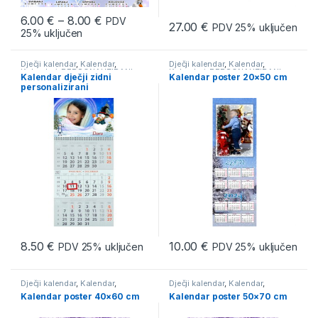
6.00
€
–
8.00
€
PDV
27.00
€
PDV 25% uključen
25% uključen
Dječji kalendar
,
Kalendar
,
Dječji kalendar
,
Kalendar
,
Kalendari
,
PERSONALIZIRANI
Kalendari
,
PERSONALIZIRANI
Kalendar dječji zidni
Kalendar poster 20×50 cm
FOTO POKLONI
FOTO POKLONI
personalizirani
8.50
€
10.00
€
PDV 25% uključen
PDV 25% uključen
Dječji kalendar
,
Kalendar
,
Dječji kalendar
,
Kalendar
,
Kalendari
,
PERSONALIZIRANI
Kalendari
,
PERSONALIZIRANI
Kalendar poster 40×60 cm
Kalendar poster 50×70 cm
FOTO POKLONI
FOTO POKLONI