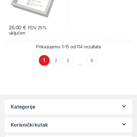
26.00
€
PDV 25%
uključen
Prikazujemo 1–15 od 114 rezultata
1
2
3
8
…
Kategorije
Korisnički kutak