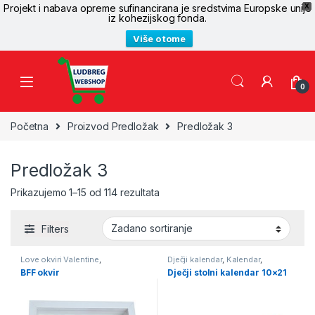
Projekt i nabava opreme sufinancirana je sredstvima Europske unije
X
iz kohezijskog fonda.
Više o tome
Skip to navigation
Skip to content
0
Početna
Proizvod Predložak
Predložak 3
Predložak 3
Prikazujemo 1–15 od 114 rezultata
Filters
Love okviri Valentine
,
Dječji kalendar
,
Kalendar
,
PERSONALIZIRANI FOTO
Kalendari
BFF okvir
Dječji stolni kalendar 10×21
POKLONI
,
Personalizirani okviri