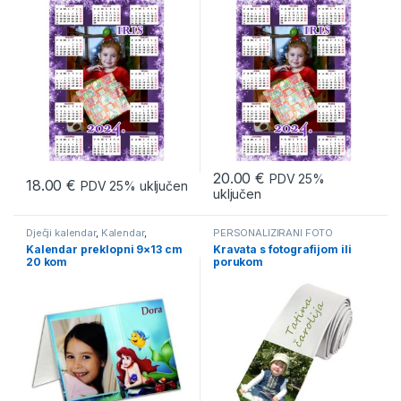
20.00
€
PDV 25%
18.00
€
PDV 25% uključen
uključen
Dječji kalendar
,
Kalendar
,
PERSONALIZIRANI FOTO
Kalendari
POKLONI
,
PROMO MATERIJALI I
Kalendar preklopni 9×13 cm
Kravata s fotografijom ili
USLUGE
,
Promotivni materijali i
20 kom
porukom
proizvodi
,
Rukavice kravate
čarape